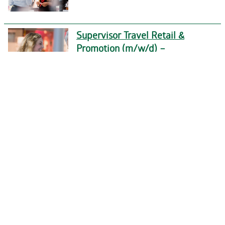
Supervisor Travel Retail &
Promotion (m/w/d) –
Festanstellung
Sales Promoter / Brand
Ambassador (m/w/d) für IQOS
Pop-up-Store am Airport
Airport Staff GmbH
© Airport Staff 2024