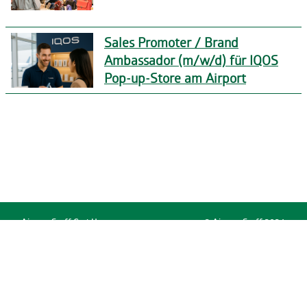
Sales Promoter / Brand
Ambassador (m/w/d) für IQOS
Pop-up-Store am Airport
Airport Staff GmbH
© Airport Staff 2024
Augustinusstr. 9c
50226 Königsdorf
Impressum
Deutschland
Datenschutz
Hinweisgebersystem
+49 2234 9919-0
AGB